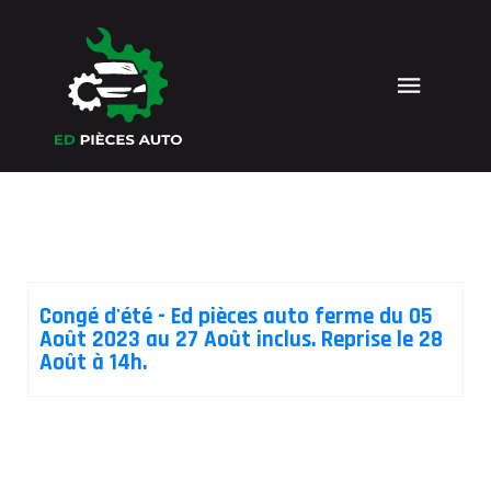
Articles
Congé d'été - Ed pièces auto ferme du 05
Août 2023 au 27 Août inclus. Reprise le 28
Août à 14h.